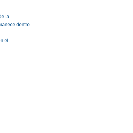
de la
rmanece dentro
n el