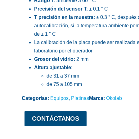
Rango T:
ambiente a 60 ° C
Precisión del sensor T:
± 0.1 ° C
T precisión en la muestra:
± 0.3 ° C, después 
autocalibración, si la temperatura ambiente pe
de ± 1 ° C
La calibración de la placa puede ser realizada e
laboratorio por el operador
Grosor del vidrio:
2 mm
Altura ajustable:
de 31 a 37 mm
de 75 a 105 mm
Categorías:
Equipos
,
Platinas
Marca:
Okolab
CONTÁCTANOS