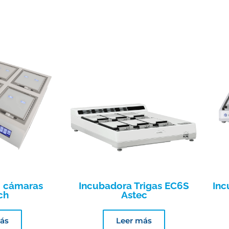
6 cámaras
Incubadora Trigas EC6S
Inc
ch
Astec
ás
Leer más