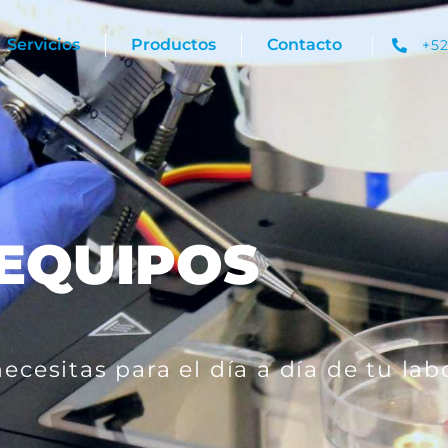
Servicios
Productos
Contacto
+52
EQUIPOS
cesitas para el día a día de tu lab