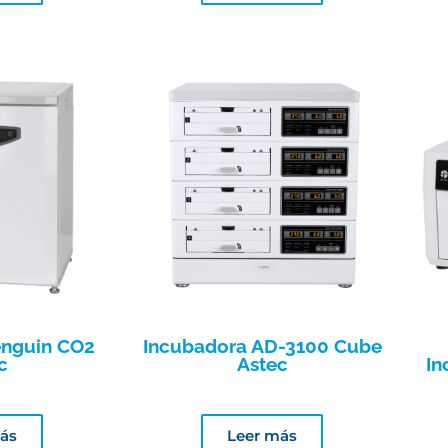
enguin CO2
Incubadora AD-3100 Cube
c
Astec
In
ás
Leer más