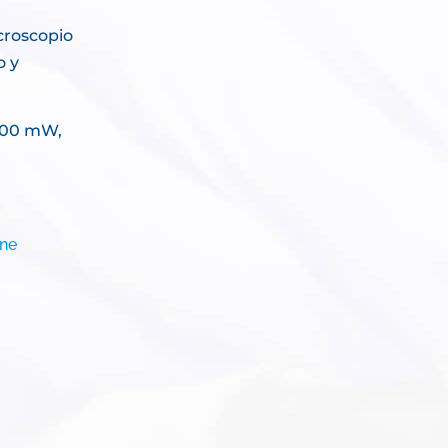
icroscopio
o y
 300 mW,
rne