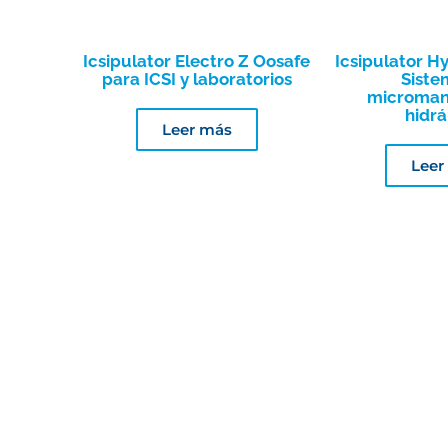
Icsipulator Electro Z Oosafe
Icsipulator H
para ICSI y laboratorios
Siste
microman
hidrá
Leer más
Leer