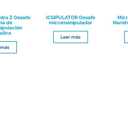
ydra Z Oosafe:
ICSIPULATOR Oosafe
Mic
ma de
micromanipulador
Narish
ipulación
ulica
Leer más
 más